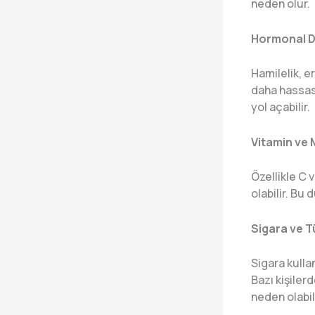
neden olur.
Hormonal De
Hamilelik, e
daha hassas 
yol açabilir.
Vitamin ve M
Özellikle C 
olabilir. Bu
Sigara ve T
Sigara kulla
Bazı kişiler
neden olabili