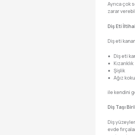
Ayrıca çok s
zarar verebil
Diş Eti İltih
Diş eti kanam
Diş eti k
Kızarıklık
Şişlik
Ağız kok
ile kendini 
Diş Taşı Bir
Diş yüzeyler
evde fırçala