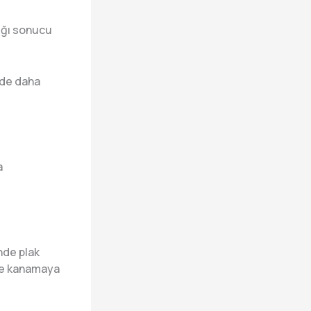
lığı sonucu
 de daha
a
nde plak
 ve kanamaya