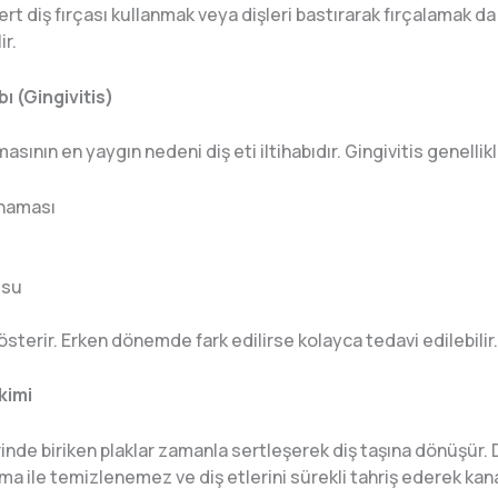
ert diş fırçası kullanmak veya dişleri bastırarak fırçalamak da
ir.
abı (Gingivitis)
asının en yaygın nedeni diş eti iltihabıdır. Gingivitis genellik
anaması
usu
gösterir. Erken dönemde fark edilirse kolayca tedavi edilebilir.
ikimi
inde biriken plaklar zamanla sertleşerek diş taşına dönüşür. D
ma ile temizlenemez ve diş etlerini sürekli tahriş ederek k