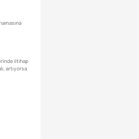
kanamasına
rinde iltihap
ı, artıyorsa