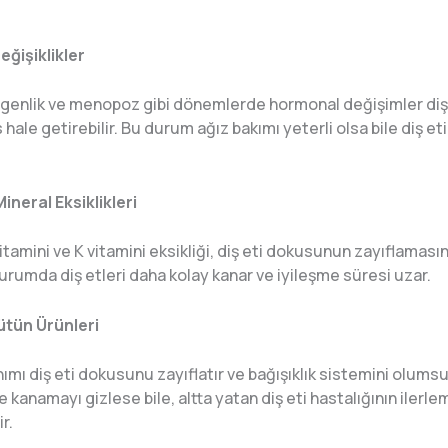
ğişiklikler
rgenlik ve menopoz gibi dönemlerde hormonal değişimler diş 
hale getirebilir. Bu durum ağız bakımı yeterli olsa bile diş e
ineral Eksiklikleri
vitamini ve K vitamini eksikliği, diş eti dokusunun zayıflamas
 durumda diş etleri daha kolay kanar ve iyileşme süresi uzar.
ütün Ürünleri
nımı diş eti dokusunu zayıflatır ve bağışıklık sistemini olumsu
de kanamayı gizlese bile, altta yatan diş eti hastalığının ilerl
r.