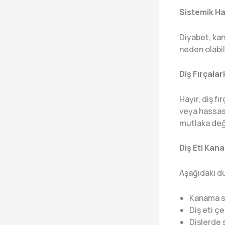
Sistemik Has
Diyabet, kan 
neden olabili
Diş Fırçala
Hayır, diş f
veya hassasi
mutlaka değe
Diş Eti Kan
Aşağıdaki du
Kanama sü
Diş eti ç
Dişlerde 