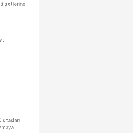
 diş etlerine
le:
iş taşları
anamaya