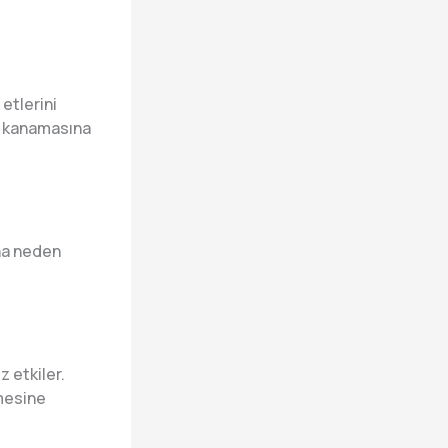
etlerini
ti kanamasına
ına neden
z etkiler.
emesine