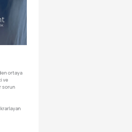
nden ortaya
i ve
r sorun
ekrarlayan