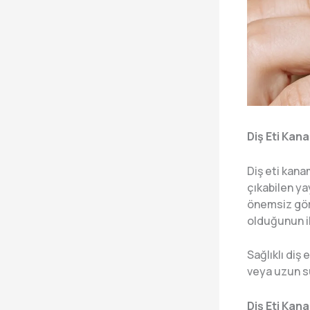
Diş Eti Kan
Diş eti kana
çıkabilen ya
önemsiz görs
olduğunun il
Sağlıklı diş
veya uzun sü
Diş Eti Kan