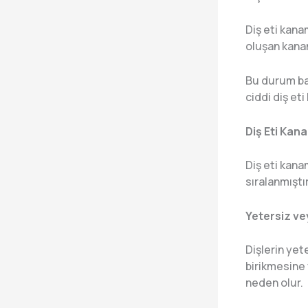
Diş eti kana
oluşan kanama
Bu durum baz
ciddi diş eti 
Diş Eti Kan
Diş eti kana
sıralanmıştır
Yetersiz ve
Dişlerin yet
birikmesine 
neden olur.