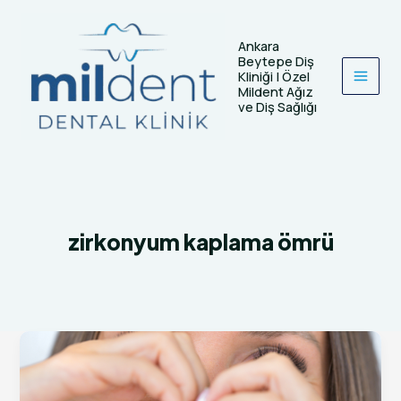
İçeriğe
atla
Ankara
Beytepe Diş
Kliniği | Özel
Mildent Ağız
ve Diş Sağlığı
zirkonyum kaplama ömrü