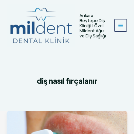
İçeriğe
atla
Ankara
Beytepe Diş
Kliniği | Özel
Mildent Ağız
ve Diş Sağlığı
diş nasıl fırçalanır