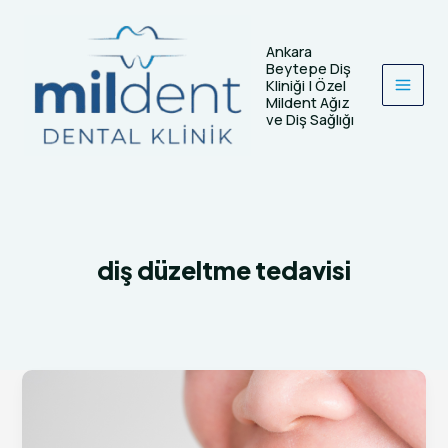
İçeriğe
atla
Ankara
Beytepe Diş
Kliniği | Özel
Mildent Ağız
ve Diş Sağlığı
diş düzeltme tedavisi