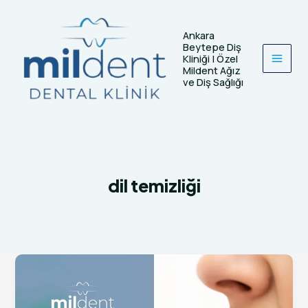
İçeriğe
atla
Ankara
Beytepe Diş
Kliniği | Özel
Mildent Ağız
ve Diş Sağlığı
dil temizliği