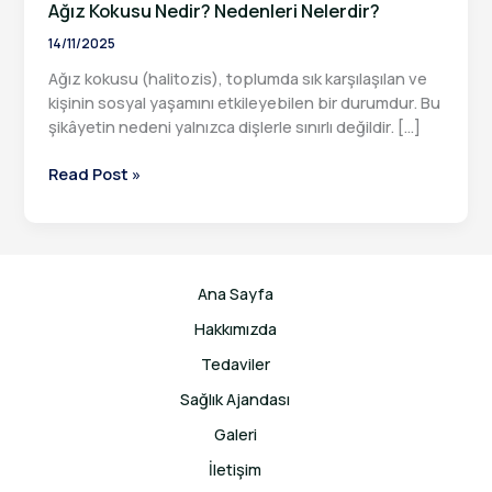
Ağız Kokusu Nedir? Nedenleri Nelerdir?
14/11/2025
Ağız kokusu (halitozis), toplumda sık karşılaşılan ve
kişinin sosyal yaşamını etkileyebilen bir durumdur. Bu
şikâyetin nedeni yalnızca dişlerle sınırlı değildir. […]
Ağız
Read Post »
Kokusu
Nedir?
Nedenleri
Nelerdir?
Ana Sayfa
Hakkımızda
Tedaviler
Sağlık Ajandası
Galeri
İletişim