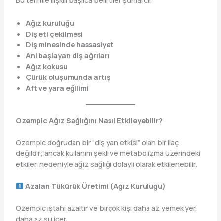
Bu terimle ilişkili başlıca belirtiler şunlardır:
Ağız kuruluğu
Diş eti çekilmesi
Diş minesinde hassasiyet
Ani başlayan diş ağrıları
Ağız kokusu
Çürük oluşumunda artış
Aft ve yara eğilimi
Ozempic Ağız Sağlığını Nasıl Etkileyebilir?
Ozempic doğrudan bir “diş yan etkisi” olan bir ilaç
değildir; ancak kullanım şekli ve metabolizma üzerindeki
etkileri nedeniyle ağız sağlığı dolaylı olarak etkilenebilir.
Azalan Tükürük Üretimi (Ağız Kuruluğu)
Ozempic iştahı azaltır ve birçok kişi daha az yemek yer,
daha az su içer.